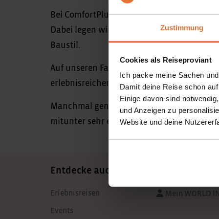
Bei ComfortPlus greifen wir in der Regel au
Zustimmung
Dabei legen wir Wert auf besonderen Char
Baustil.
Cookies als Reiseproviant
Auf unseren Family-Reisen sind wir in fami
Ich packe meine Sachen und
erlebnisreichen Tag natürlich lieben.
Damit deine Reise schon auf
Einige davon sind notwendig
Manchmal genießen wir das besondere Privi
und Anzeigen zu personalisie
mitunter sehr einfach zugehen, aber das ne
Website und deine Nutzererf
Entdecke auch
Erlebnisreisen
Mein WORLD I
Events