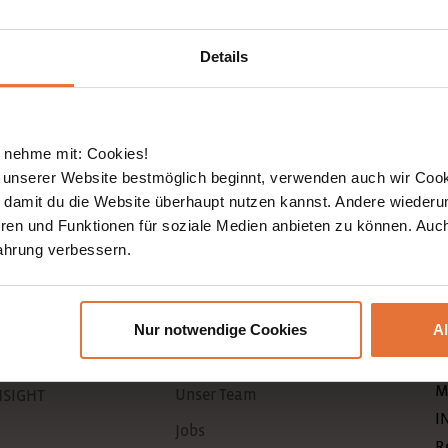
f eine Hotelkategorie höher zurück, also auf Häuser, den
Details
me: etwa durch eine außergewöhnliche Lage, einen schö
lienfreundlichen Hotels untergebracht, häufig mit Pool, 
 nehme mit: Cookies!
 unserer Website bestmöglich beginnt, verwenden auch wir Cook
, damit du die Website überhaupt nutzen kannst. Andere wiederu
leg, als Gäste bei einheimischen Familien zu übernach
ren und Funktionen für soziale Medien anbieten zu können. Auc
hmen wir für dieses besondere Erlebnis gerne in Kauf!
ahrung verbessern.
Nur notwendige Cookies
A
Unternehmen
N
M
Unser Team
NSIGHT
I
Jobs
R