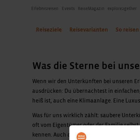
Erlebnisreisen
Events
ReiseMagazin
explore2gether
Reiseziele
Reisevarianten
So reisen
Was die Sterne bei uns
Wenn wir den Unterkünften bei unseren Erle
ausdrücken: Du übernachtest in einfachen,
heiß ist, auch eine Klimaanlage. Eine Luxu
Was für uns wirklich zählt: saubere Unterk
oft vom Eigentümer oder der Familie selbs
kennen. Auch dein Geld kommt so direkt d