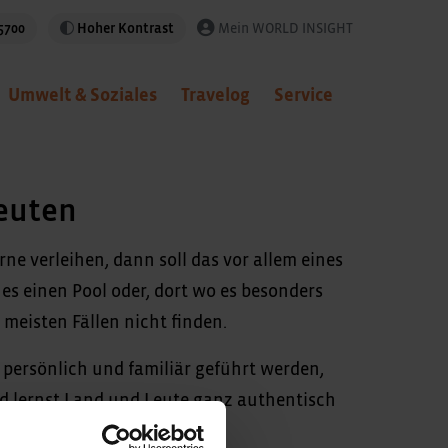
5700
Hoher Kontrast
Mein WORLD INSIGHT
Umwelt & Soziales
Travelog
Service
deuten
ne verleihen, dann soll das vor allem eines
s einen Pool oder, dort wo es besonders
 meisten Fällen nicht finden.
 persönlich und familiär geführt werden,
nd lernst Land und Leute ganz authentisch
ationalen Hotelketten.