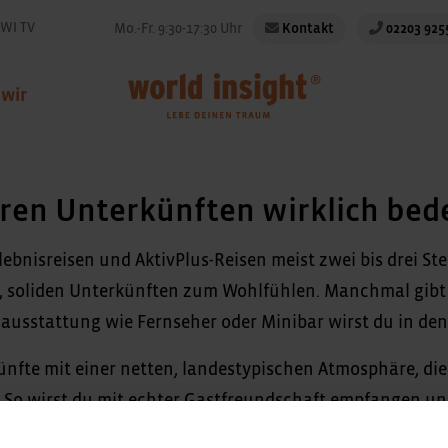
WI TV
Mo.-Fr. 9:30-17:30 Uhr
Kontakt
02203 925
 wir
eren Unterkünften wirklich be
bnisreisen und AktivPlus-Reisen meist zwei bis drei Ster
 soliden Unterkünften zum Wohlfühlen. Manchmal gibt e
sausstattung wie Fernseher oder Minibar wirst du in den
ünfte mit einer netten, landestypischen Atmosphäre, die
t. So wirst du mit echter Gastfreundschaft empfangen u
en Menschen vor Ort zugute und nicht anonymen intern