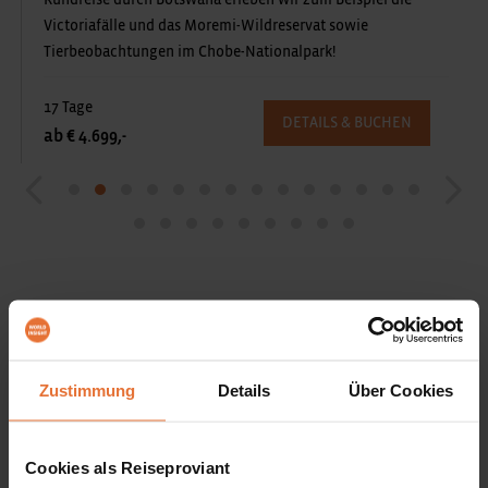
Rundreise durch Botswana erleben wir zum Beispiel die
Victoriafälle und das Moremi-Wildreservat sowie
Tierbeobachtungen im Chobe-Nationalpark!
17 Tage
DETAILS & BUCHEN
ab € 4.699,-
Zustimmung
Details
Über Cookies
Cookies als Reiseproviant