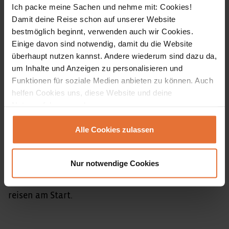
Ich packe meine Sachen und nehme mit: Cookies!
Damit deine Reise schon auf unserer Website
Für jeden Reisetyp das Richtige –
bestmöglich beginnt, verwenden auch wir Cookies.
unsere Reisevarianten.
Einige davon sind notwendig, damit du die Website
überhaupt nutzen kannst. Andere wiederum sind dazu da,
Wir machen Reisen für Freunde: Bunt, mit vielen
um Inhalte und Anzeigen zu personalisieren und
Begegnungen, allen Höhepunkten, echten
Funktionen für soziale Medien anbieten zu können. Auch
helfen Cookies uns, diese Website und deine
Geheimtipps und ausreichend Zeit, um wirklich
Nutzererfahrung verbessern.
anzukommen. Und weil Entdecken mit anderen
noch schöner ist als alleine, gehen wir in kleiner
Alle Cookies zulassen
Gruppe auf Tour.
Nur notwendige Cookies
Weil wir aber dennoch nicht alle gleich sind, haben
wir für alle Entdeckertypen die passende Art zu
reisen am Start.