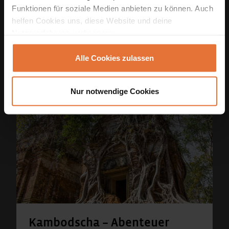
Funktionen für soziale Medien anbieten zu können. Auch
sorgfältig die Reiseprogramme in den
helfen Cookies uns, diese Website und deine
einzelnen Ländern zusammen und
Nutzererfahrung verbessern.
sorgen so für echte, unvergessliche
Erlebnisse auf jeder WORLD INSIGHT-
Alle Cookies zulassen
Reise.
Nur notwendige Cookies
Kambodscha – Abenteuer