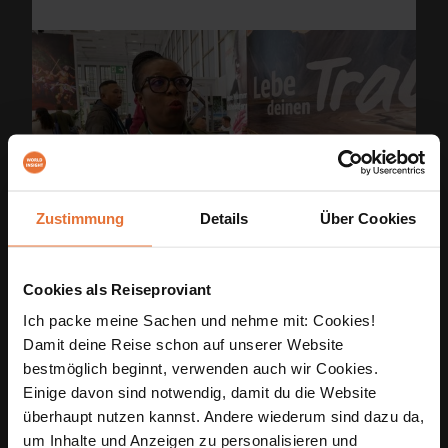
Zustimmung
Details
Über Cookies
WORLD INSIGHT auf der ITB
Cookies als Reiseproviant
2025 in Berlin
Ich packe meine Sachen und nehme mit: Cookies!
Damit deine Reise schon auf unserer Website
Lerne unsere Freunde aus der ganzen
bestmöglich beginnt, verwenden auch wir Cookies.
Welt kennen!
Einige davon sind notwendig, damit du die Website
überhaupt nutzen kannst. Andere wiederum sind dazu da,
Gemeinsam mit ihnen stellen wir
um Inhalte und Anzeigen zu personalisieren und