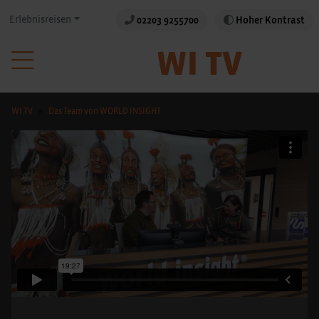
Erlebnisreisen
02203 9255700
Hoher Kontrast
WI TV
Das Team von WORLD INSIGHT