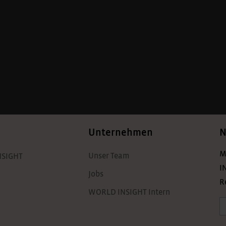
Unternehmen
N
M
Unser Team
NSIGHT
I
Jobs
R
WORLD INSIGHT Intern
A