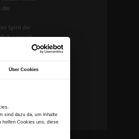
 der
n Spirit der
dich surreale
ebedeckte Berge,
de.
Über Cookies
o ist er auch
nd Kanada,
ies.
m sind dazu da, um Inhalte
h helfen Cookies uns, diese