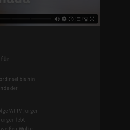
 für
rdinsel bis hin
ende der
lge WI TV Jürgen
Jürgen lebt
n weißen Wolke.