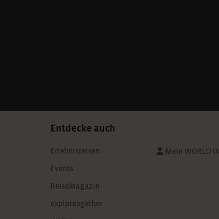
Entdecke auch
Erlebnisreisen
Mein WORLD I
Events
ReiseMagazin
explore2gether