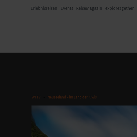
Erlebnisreisen
Events
ReiseMagazin
explore2gether
WI TV
Neuseeland – im Land der Kiwis