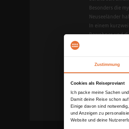
Besonders die my
Neuseeländer hab
In einem kurzwei
Bewohner und die 
Vulkanlandschaft
spektakuläre Fjo
Zustimmung
Auch wenn Jürgens
unser Experte fü
Cookies als Reiseproviant
dessen Highlight
Ich packe meine Sachen und
1:18 Std. | 29.04.2
Damit deine Reise schon auf
Einige davon sind notwendig
und Anzeigen zu personalisie
Website und deine Nutzererf