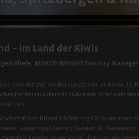
d – im Land der Kiwis
rgen Abele, WORLD INSIGHT Country Manager
ren Ende der Welt mit den dampfenden Vulkanen der No
schen Fjorden im äußersten Südwesten ist für viele Reis
hlechthin.
schäftsführer Otfried Schöttle begrüßt in der neuen Fo
 unseren langjährigen Country Manager für Neuseeland. 
m Vierteljahrhundert in „Aotearoa“, dem Land der lange