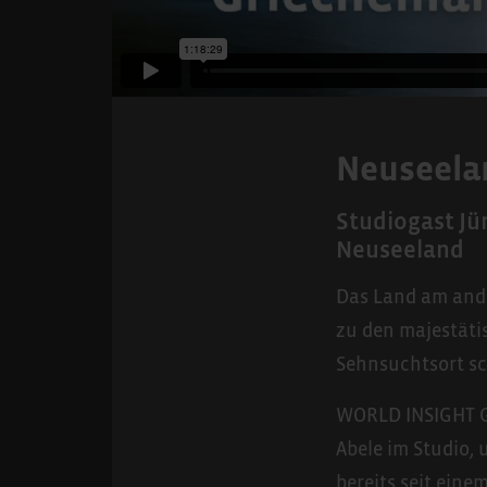
Neuseelan
Studiogast Jü
Neuseeland
Das Land am ande
zu den majestäti
Sehnsuchtsort sc
WORLD INSIGHT Ge
Abele im Studio,
bereits seit eine